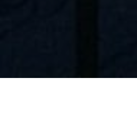
TULE NAUTTIMAAN
Kuin oma olohuone.